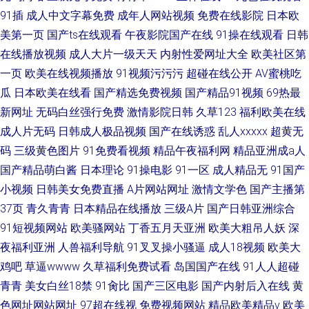
91插
成人中文字幕免费
成年人网站视频
免费在线影院
日本欧
美第一页
国产ts在线观看
午夜影院国产在线
91操在线观看
日韩
在线播放视频
成人大片一级天天
内射性爱网址大全
欧美社区第
一页
欧美在线视频播放
91视频污污污
超碰在线公开
AV蜜桃吃
瓜
日本欧美在线看
国产精选免费视频
国产精品91视频
69热最
新网址
无码白丝强行免费
激情影院日韩
久草123
福利欧美在线
成人片无码
日韩成人极品视频
国产在线诱惑
乱人xxxxx
超黄无
码
三级黄色图片
91免费看视频
精品午夜福利网
精品亚洲成a人
国产精品萌白酱
日本理论
91操电影
91一区
成人精品无
91国产
小视频
日韩美女免费直播
A片网站网址
激情文学色
国产主播第
37页
青久青青
日本精品在线播放
三级A片
国产日韩亚洲综合
91短视频网站
欧美骚网站
丁香五月天亚洲
欧美大粗吊人妖
深
夜福利亚洲
人兽福利导航
91叉叉操小骚逼
成人18视频
欧美大
鸡吧
草逼wwww
久草福利免费试看
岛国国产在线
91人人超碰
青青
美女白丝18禁
91肏比
国产三区电影
国产内射后入在线
黄
色网址网站网址
97超在线视
免费视频网站
精品欧美精品v
欧美