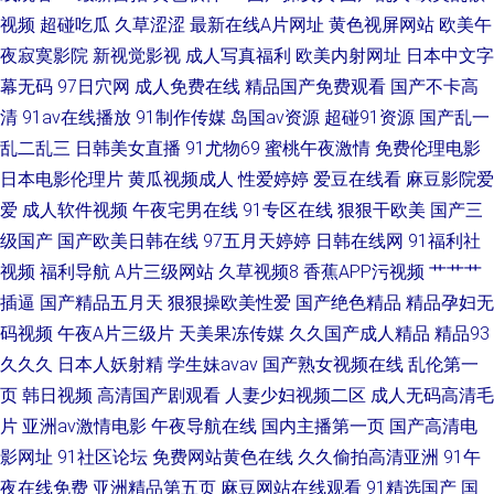
人9一免费 日产国产欧美精美视频 91免费进 九九网站色 亚欧日韩免费影院
视频
超碰吃瓜
久草涩涩
最新在线A片网址
黄色视屏网站
欧美午
夜寂寞影院
新视觉影视
成人写真福利
欧美内射网址
日本中文字
99热碰碰热 免费18禁色色网站 91tv在线 传媒123区 日本黄色片 韩日亚洲精
幕无码
97日穴网
成人免费在线
精品国产免费观看
国产不卡高
清
91av在线播放
91制作传媒
岛国av资源
超碰91资源
国产乱一
品视频在线 亚洲天堂麻豆麻豆 大香蕉精品伊人 少妇网站91 91视频在线看 蜜
乱二乱三
日韩美女直播
91尤物69
蜜桃午夜激情
免费伦理电影
桃成人福利视频 91大香焦Cn 91在线播放网站
日本电影伦理片
黄瓜视频成人
性爱婷婷
爱豆在线看
麻豆影院爱
爱
成人软件视频
午夜宅男在线
91专区在线
狠狠干欧美
国产三
级国产
国产欧美日韩在线
97五月天婷婷
日韩在线网
91福利社
视频
福利导航
A片三级网站
久草视频8
香蕉APP污视频
艹艹艹
插逼
国产精品五月天
狠狠操欧美性爱
国产绝色精品
精品孕妇无
码视频
午夜A片三级片
天美果冻传媒
久久国产成人精品
精品93
久久久
日本人妖射精
学生妹avav
国产熟女视频在线
乱伦第一
页
韩日视频
高清国产剧观看
人妻少妇视频二区
成人无码高清毛
片
亚洲av激情电影
午夜导航在线
国内主播第一页
国产高清电
影网址
91社区论坛
免费网站黄色在线
久久偷拍高清亚洲
91午
夜在线免费
亚洲精品第五页
麻豆网站在线观看
91精选国产
国