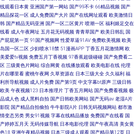
线观看日本黄
亚洲国产第一网站
国产99不卡
66精品视频
国产
精品探花一区
成人免费国产大片
国产在线网址观看
欧美激情日
韩
国产精品无码亚洲
国产一区二区黄片
喷潮一区
福利姬足交在
线看
成人午夜网址
五月花无码视频
青青草国产
欧美日韩乱
国
产屁屁第一页
91国产视频网
性爱草逼91AV
免费欧美视频
欧美
岛国一区二区
少妇喷水18禁
51漫画APP
丁香五月花激情网
欧
美爱爱tv视频
免费五月丁香视频
97香蕉超级碰碰
国产免费看二
区
三级黄色片网站
综合网黄
在线播放观看
欧美电影在线
伦理
片在哪里看
蜜桃午夜网
久草资源在
日本三级大全
久久福利
福
利所导航视频
成人片免费
国产第9页
中文字幕bt原声
三级日韩
欧美
午夜视频123
日本推理片
丁香五月网站
国产免费看视频
极
品成人色
成人黑料自拍
国产日韩欧美网站
国产无码av
老湿A片
影院
国产精品自拍偷拍
牛牛影院A片
日韩无码视频网站
都市激
情变态另类
男女91视频
字幕在线精品播放
免费国产在线看
国
产婷婷五月天
无码传媒导航
日本电影伦理
国产午夜高清
美女黄
色18
亚洲午夜精品视频
日本三级成人观看
国产精品第12页
日