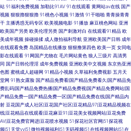
站
91福利免费视频
加勒比91AV
91在线观看
黄网站av在线
国产
视频
狠狠擼狠狠擼
91桃色小视频
91激情
91干啪啪
青青操青青
干
主播诱惑无码专区
欧美视频电影
91播放
麻豆桃色网站
亚洲
欧美国产另类
欧美伦理另类
国产刺激对白
在线观看91精品
欧
美成年视频
操碰操揉
成人微拍福利导航
亚洲欧美国产日韩
成年
在线观看免费
岛国精品在线播放
狠狠撸第四色
欧美一页
女同电
影在线观看
91网国产尤物在
毛片网站黄色
狼人三级片
高清男
同
国产日韩伦理淫
成年免费视频
亚洲欧美中文视频
东京热亚洲
色图
蜜桃成人超碰网
91精品小视频
久草福利免费视影
五月天
堂网
91熟女露脸
国产精品免费看|国产精品免费看久|国产精品免
费乱码|国产精品免费热播|国产精品免费视|国产精品免费网站|国
产精品免费一|国产精品免费一区|国产精品免费在线|国产精品内
射
豆花国产成人社区|豆花国产社区|豆花精品97|豆花精品视频在
线|豆花精品在线观看|豆花麻豆91|豆花美女视频网站|豆花免费
AV|豆花免费官网进|豆花喷水视频
51探花社区官网|51探花视
频|51天堂vv|51微拍视频福利|51无码视频|51在线视频网站|51在