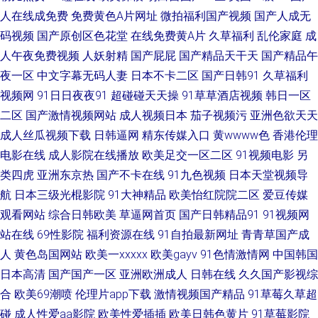
人在线成免费
免费黄色A片网址
微拍福利国产视频
国产人成无
作 精品久久一 五月天资源网 91福利姬在线观看 99热热 国产精品国产久久
码视频
国产原创区色花堂
在线免费黄A片
久草福利
乱伦家庭
成
人午夜免费视频
人妖射精
国产屁屁
国产精品天干天
国产精品午
美欧AAA片 五月丁香淫淫网 91福利社免费视频 91资源每日在线 国产精品久
夜一区
中文字幕无码人妻
日本不卡二区
国产日韩91
久草福利
视频网
91日日夜夜91
超碰碰天天操
91草草酒店视频
韩日一区
操 91极品福利姬 91传媒电影院 91看片免费看 中文字幕va影音先锋 91黄色
二区
国产激情视频网站
成人视频日本
茄子视频污
亚洲色欲天天
成人丝瓜视频下载
日韩逼网
精东传媒入口
黄wwww色
香港伦理
性交視 91福利社免费试看 伊人海角社区 四虎东方影院 日韩经典久久 欧美人
电影在线
成人影院在线播放
欧美足交一区二区
91视频电影
另
类四虎
亚洲东京热
国产不卡在线
91九色视频
日本天堂视频导
妖A片免费看 国产精品视频色色 成人中出色色 福利av在线 97啪啪 影音先锋
航
日本三级光棍影院
91大神精品
欧美怡红院院二区
爱豆传媒
AV电影源 香蕉伊人9 蜜臀亚洲网 国产精品午夜av 操碰麻豆 91四虎影院视频
观看网站
综合日韩欧美
草逼网首页
国产日韩精品91
91视频网
站在线
69性影院
福利资源在线
91自拍最新网址
青青草国产成
在线播放 91视频日本情侣 精东影音av 日韩黄色无码网站 中文字幕人妻一区
人
黄色岛国网站
欧美一xxxxx
欧美gayv
91色情激情网
中国韩国
日本高清
国产国产一区
亚洲欧洲成人
日韩在线
久久国产影视综
二区 91一区 肏屄五月天 91社区成人网站 伊人久大av 日本精品五区 超碰91
合
欧美69潮喷
伦理片app下载
激情视频国产精品
91草莓久草超
碰
成人性爱aa影院
欧美性爱插插
欧美日韩色黄片
91草莓影院
直播 蜜桃tv91 天堂中文新官网 91凤楼 AV伊人久久 国色天香八区2区 四虎久