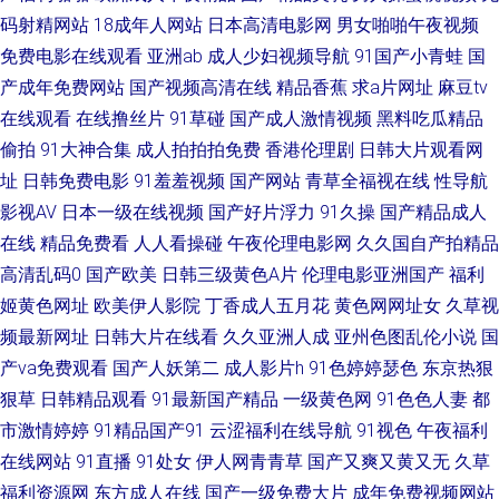
清一区 欧美日韩麻 91福利社色色 韩国色片妈妈8 91探花视频在线更新 欧美
码射精网站
18成年人网站
日本高清电影网
男女啪啪午夜视频
免费电影在线观看
亚洲ab
成人少妇视频导航
91国产小青蛙
国
成人亚洲精品 欧美人妖A片免费看 91黑丝福利 91国产福利视频 91国视频在
产成年免费网站
国产视频高清在线
精品香蕉
求a片网址
麻豆tv
线观看 91黄色视屏 91蝌蚪少妇 91学社视频在线 肏屄网站 日本成人色网 色
在线观看
在线撸丝片
91草碰
国产成人激情视频
黑料吃瓜精品
偷拍
91大神合集
成人拍拍拍免费
香港伦理剧
日韩大片观看网
色网的五月天 女同扣逼 国产精品久久电影院 超碰91成人 91传煤网站直接进
址
日韩免费电影
91羞羞视频
国产网站
青草全福视在线
性导航
影视AV
日本一级在线视频
国产好片浮力
91久操
国产精品成人
入 一本一道久精品 老司机91福利视频 欧洲精品久久密桃 91观看在线网站 国
在线
精品免费看
人人看操碰
午夜伦理电影网
久久国自产拍精品
高清乱码0
国产欧美
日韩三级黄色A片
伦理电影亚洲国产
福利
产黑丝在线观看网站 四虎影库www麻豆 91色惰网 国产精品一一一 五月天婷
姬黄色网址
欧美伊人影院
丁香成人五月花
黄色网网址女
久草视
频最新网址
日韩大片在线看
久久亚洲人成
亚州色图乱伦小说
国
婷成人网址 91在线第一页 论理在线 亚洲AV色1 91午夜激情 精品国产九九 五
产va免费观看
国产人妖第二
成人影片h
91色婷婷瑟色
东京热狠
月天色色 91游戏体验馆美女小短剧 91x视频大全 国产群内射一区二区 先锋
狠草
日韩精品观看
91最新国产精品
一级黄色网
91色色人妻
都
市激情婷婷
91精品国产91
云涩福利在线导航
91视色
午夜福利
亚洲AV 99热热草 玖玖在线 伊人无吗AV av草逼网 久久日本熟妇熟色一区 一
在线网站
91直播
91处女
伊人网青青草
国产又爽又黄又无
久草
福利资源网
东方成人在线
国产一级免费大片
成年免费视频网站