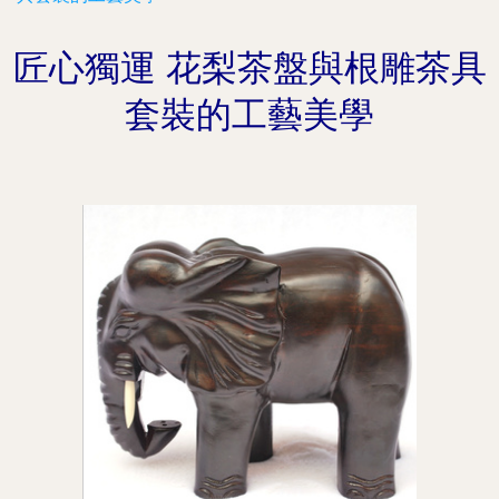
匠心獨運 花梨茶盤與根雕茶具
套裝的工藝美學