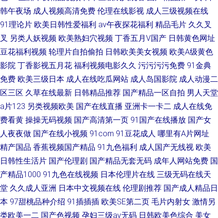
韩午夜场
成人视频高清免费
伦理在线影视
成人三级视频在线
91理论片
欧美日韩性爱福利
av午夜探花福利
精品毛片
久久叉
叉
另类人妖视频
欧美熟妇穴视频
丁香五月V国产
日韩黄色网址
豆花福利视频
轮理片自拍偷拍
日韩欧美美女视频
欧美A级黄色
影院
丁香影视五月花
福利视频电影久久
污污污污免费
91金典
免费
欧美三级日本
成人在线吃瓜网站
成人岛国影院
成人动漫二
区三区
久草在线最新
日韩精品推荐
国产精品一区自拍
男人天堂
a片123
另类视频欧美
国产在线直播
亚洲卡一卡二
成人在线免
费看黄
操操无码视频
国产高清第一页
91国产在线播放
国产女
人夜夜做
国产在线小视频
91com
91豆花成人
哪里有A片网址
精产国品
香蕉视频国产精品
91九色福利
成人国产无线视
欧美
日韩性生活片
国产伦理剧
国产精品无套无码
成年人网站免费
国
产精品1000
91九色在线视频
日本伦理片在线
三级无码在线天
堂
久久成人亚洲
日本中文视频在线
伦理剧推荐
国产成人精品日
本
97甜桃品种介绍
91插插插
欧美SE第二页
毛片内射女
激情另
类欧美一二
国产色视频
孕妇三级av无码
日韩欧美色综合
美女