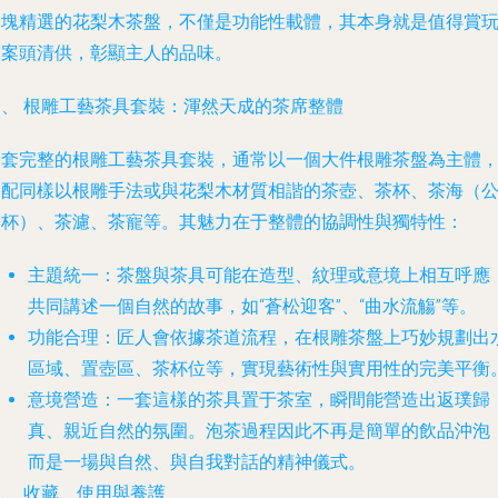
一塊精選的花梨木茶盤，不僅是功能性載體，其本身就是值得賞
的案頭清供，彰顯主人的品味。
三、 根雕工藝茶具套裝：渾然天成的茶席整體
一套完整的根雕工藝茶具套裝，通常以一個大件根雕茶盤為主體
搭配同樣以根雕手法或與花梨木材質相諧的茶壺、茶杯、茶海（
道杯）、茶濾、茶寵等。其魅力在于整體的協調性與獨特性：
主題統一
：茶盤與茶具可能在造型、紋理或意境上相互呼應
共同講述一個自然的故事，如“蒼松迎客”、“曲水流觴”等。
功能合理
：匠人會依據茶道流程，在根雕茶盤上巧妙規劃出
區域、置壺區、茶杯位等，實現藝術性與實用性的完美平衡
意境營造
：一套這樣的茶具置于茶室，瞬間能營造出返璞歸
真、親近自然的氛圍。泡茶過程因此不再是簡單的飲品沖泡
而是一場與自然、與自我對話的精神儀式。
、 收藏、使用與養護