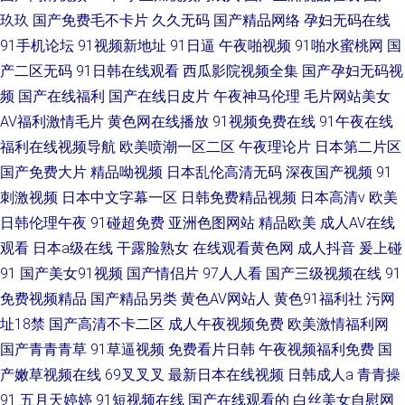
玖玖
国产免费毛不卡片
久久无码
国产精品网络
孕妇无码在线
91手机论坛
91视频新地址
91日逼
午夜啪视频
91啪水蜜桃网
国
产二区无码
91日韩在线观看
西瓜影院视频全集
国产孕妇无码视
频
国产在线福利
国产在线日皮片
午夜神马伦理
毛片网站美女
AV福利激情毛片
黄色网在线播放
91视频免费在线
91午夜在线
福利在线视频导航
欧美喷潮一区二区
午夜理论片
日本第二片区
国产免费大片
精品呦视频
日本乱伦高清无码
深夜国产视频
91
刺激视频
日本中文字幕一区
日韩免费精品视频
日本高清v
欧美
日韩伦理午夜
91碰超免费
亚洲色图网站
精品欧美
成人AV在线
观看
日本a级在线
干露脸熟女
在线观看黄色网
成人抖音
爰上碰
91
国产美女91视频
国产情侣片
97人人看
国产三级视频在线
91
免费视频精品
国产精品另类
黄色AV网站人
黄色91福利社
污网
址18禁
国产高清不卡二区
成人午夜视频免费
欧美激情福利网
国产青青青草
91草逼视频
免费看片日韩
午夜视频福利免费
国
产嫩草视频在线
69叉叉叉
最新日本在线视频
日韩成人a
青青操
91
五月天婷婷
91短视频在线
国产在线观看的
白丝美女自慰网