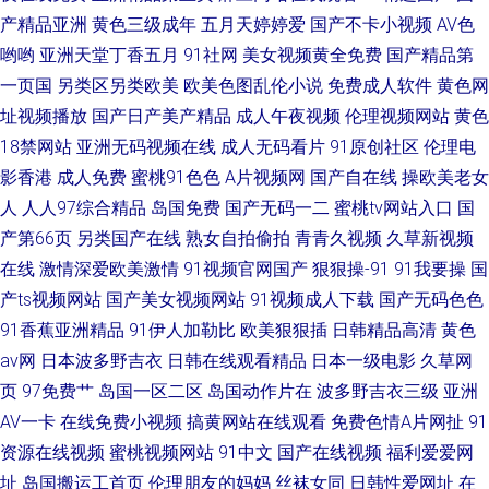
产精品亚洲
黄色三级成年
五月天婷婷爱
国产不卡小视频
AV色
哟哟
亚洲天堂丁香五月
91社网
美女视频黄全免费
国产精品第
一页国
另类区另类欧美
欧美色图乱伦小说
免费成人软件
黄色网
址视频播放
国产日产美产精品
成人午夜视频
伦理视频网站
黄色
18禁网站
亚洲无码视频在线
成人无码看片
91原创社区
伦理电
影香港
成人免费
蜜桃91色色
A片视频网
国产自在线
操欧美老女
人
人人97综合精品
岛国免费
国产无码一二
蜜桃tv网站入口
国
产第66页
另类国产在线
熟女自拍偷拍
青青久视频
久草新视频
在线
激情深爱欧美激情
91视频官网国产
狠狠操-91
91我要操
国
产ts视频网站
国产美女视频网站
91视频成人下载
国产无码色色
91香蕉亚洲精品
91伊人加勒比
欧美狠狠插
日韩精品高清
黄色
av网
日本波多野吉衣
日韩在线观看精品
日本一级电影
久草网
页
97免费艹
岛国一区二区
岛国动作片在
波多野吉衣三级
亚洲
AV一卡
在线免费小视频
搞黄网站在线观看
免费色情A片网扯
91
资源在线视频
蜜桃视频网站
91中文
国产在线视频
福利爱爱网
址
岛国搬运工首页
伦理朋友的妈妈
丝袜女同
日韩性爱网址
在