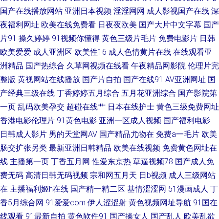
区一区一去一区 95老司机视频 男女av免费观看 91tv短视频 蜜桃伊人av 51伪
国产在线播放网站
亚洲日本视频
淫淫网网
成人影视国产在线
深
夜福利网址
欧美在线免费看
日夜夜欧美
国产大片中文字幕
国产
娘黑料网 超碰91在线人人干 欧美性爱91网 91操人视频 草莓视频18 欧美日
片91
操久婷婷
91视频你懂得
黄色三级片毛片
免费电影片
日韩
欧美爱爱
成人亚洲区
欧美性16
成人色情黄片在线
在线观看亚
韩成人 九九精在线 午夜国产诱惑 欧美日韩色图成人网 92国产免费 久久精品
洲精品
国产热综合
久草网视频在线看
午夜精品网影院
伦理片完
国产网站九九 深爱激情五月婷婷网 91日日夜 国产专区中文字幕 在线91 国产
整版
黄视网站在线播放
国产片自拍
国产在线91
AV亚洲网址
国
产经典三级在线
丁香婷婷五月综合
五月花亚洲综合
国产影院第
福利第9页 影音先锋av资源导航 男人色网天堂 91磁力链接 成人性爱午夜福
一页
乱码欧美孕交
超碰在线艹
日本在线护士
黄色三级免费网址
香港电影伦理片
91黄色电影
亚洲一区成人视频
国产福利电影
利网 日韩成人黄噢美成人黄 91撸大师 后入丝袜 91黑丝成人视频 欧美成人乱
日韩成人影片
男的天堂网AV
国产精品尤物在
免费a一毛片
欧美
肠交扩张另类
最新亚洲日韩精品
欧美在线视频
免费黄色网址在
91黄色废料 国产精品人妻在线 岛国激情一区 四虎网址A片 91网页破解免费
线
主播第一页
丁香五月网
性爱东京热
草逼视频78
国产成人免
入口 欧美色女人导航 91免费费视频网站 老湿啪啪怕怕抽 91成人超碰刺激 国
费无码
高清日韩无码视频
宗和网五月天
日b视频
成人三级网站
在
主播福利姬h在线
国产精一精二区
基情涩涩网
51漫画成人
丁
产精品一二三 深夜男人天堂 91在钱视频 老司机精品网 91C视频资源在线 成
香5月综合网
91爱爱com
伊人涩涩射
黄色视频网址导航
91国在
线观看
91最新自拍
黄色软件91
国产操女人
国产乱人
欧美乱欲