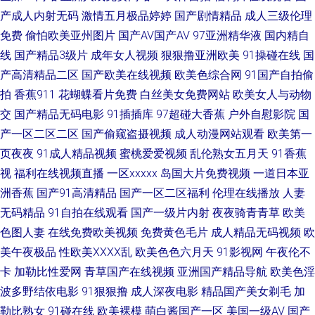
产成人内射无码
激情五月极品婷婷
国产剧情精品
成人三级伦理
97自拍 激情综合传媒 欧美做爰专区 影音先锋加勒比系列 91系列在线视 国产
免费
偷怕欧美亚州图片
国产AV国产AV
97亚洲精华液
国内精自
线
国产精品3级片
成年女人视频
狠狠撸亚洲欧美
91操碰在线
国
第6页 影音先锋av强奸 91色伦理 福利社自拍800 欧美性爱3区 五月婷婷淫 午
产高清精品二区
国产欧美在线视频
欧美色综合网
91国产自拍偷
拍
香蕉911
花蝴蝶看片免费
白丝美女免费网站
欧美女人与动物
夜福利视频国产一区 91人妻国产 岛国成人在线不卡 老色友影院 日韩欧美影
交
国产精品无码电影
91插插库
97超碰大香蕉
户外自慰影院
国
产一区二区二区
国产偷窥盗摄视频
成人动漫网站观看
欧美第一
音婷婷 中日韩伦日幕视频 91蜜臀不卡 超碰中文91 极品91福利 青青草原在
页夜夜
91成人精品视频
蜜桃爱爱视频
乱伦熟女五月天
91香蕉
视
福利在线视频直播
一区xxxxx
岛国大片免费视频
一道日本亚
线看成人 影音先锋综合视频网 91在线青娱乐 国产极品15P 欧美成人官网 色
洲香蕉
国产91高清精品
国产一区二区福利
伦理在线播放
人妻
悠悠综合在线观看 91人妖在线 操人妻91 久草久草久草 深爱激情网1 91传媒
无码精品
91自拍在线观看
国产一级片内射
夜夜骑青青草
欧美
色图人妻
在线免费欧美视频
免费黄色毛片
成人精品无码视频
欧
视频 91直接观看网站 豆花网站免费在线观看 麻豆免费av 日韩综合视频专区
美午夜极品
性欧美ⅩⅩⅩⅩ乱
欧美色色六月天
91影视网
午夜伦不
卡
加勒比性爱网
青草国产在线视频
亚洲国产精品导航
欧美色淫
91n在线入口 91偷拍视频99 国产精品同女久久 日本阿V免费视频 影音先锋
波多野结依电影
91狠狠撸
成人深夜电影
精品国产美女剃毛
加
勒比熟女
91碰在线
欧美裸模
萌白酱国产一区
美国一级AV
国产
亚洲AV无码 91青青视屏 超碰福利人人乐 九九综合 人人操人人干av97 91制