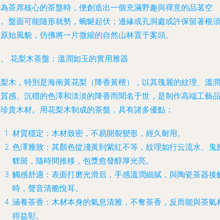
作為茶席核心的茶盤時，便創造出一個充滿野趣與禪意的品茗空
間。盤面可能隨形就勢，蜿蜒起伏；邊緣或孔洞處或許保留著根
的原始風貌，仿佛將一片微縮的自然山林置于案頭。
二、 花梨木茶盤：溫潤如玉的實用雅器
花梨木，特別是海南黃花梨（降香黃檀），以其瑰麗的紋理、溫
的質感、沉穩的色澤和淡淡的降香而聞名于世，是制作高端工藝
的珍貴木材。用花梨木制成的茶盤，具有諸多優點：
材質穩定
：木材致密，不易開裂變形，經久耐用。
色澤雅致
：其顏色從淺黃到紫紅不等，紋理如行云流水、鬼
貍斑，隨時間推移，包漿愈發醇厚光亮。
觸感舒適
：表面打磨光滑后，手感溫潤細膩，與陶瓷茶器接
時，聲音清脆悅耳。
涵養茶香
：木材本身的氣息清雅，不奪茶香，反而能與茶氣
得益彰。