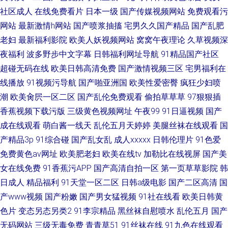
社区成人
在线免费看片
日本一级
国产传媒视频网站
免费观看污
网站
最新激情h网站
国产喷浆抽搐
宅男久久国产精品
国产乱肥
老妇
最新福利影院
欧美人妖视频网站
窝窝午夜理论
久草视频深
夜福利
波多野步中文字幕
日韩福利网址导航
91精品国产社区
超碰无码在线
欧美日韩高清免费
国产激情视频三区
宅男福利在
线播放
91视频污导航
国产啪亚洲国
欧美性爱密臀
疯狂少妇喷
潮
欧美肏屄一区二区
国产乱伦免费观看
偷拍草草草
97狠狠插
香蕉视频下载污版
三级黄色视频网址
午夜99
91日逼视频
国产
成在线观看
萌白酱一线天
乱伦五月天婷婷
美腿丝袜在线观看
国
产精品3p
91综合碰
国产乱女乱
成人xxxxx
日韩伦理片
91色爱
免费黄色av网址
欧美肥老妇
欧美在线tv
加勒比在线视屏
国产美
女在线免费
91香蕉污APP
国产高清自拍一区
第一页草草影院
韩
日成人
精品福利
91天堂一区二区
日韩a级电影
国产二区高清
国
产www视频
国产粉嫩
国产男女猛视频
91社在线看
欧美日韩黄
色片
变态另态另类2
91李宗精品
黑丝袜自慰喷水
乱伦五月
国产
无码网站
三级无毒免费
青青草51
91丝袜在线
91九色在线观看