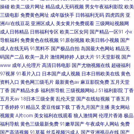
操碰
欧美二级片网址
精品成人无码视频
男女午夜福利影院
欧美
三级电影
免费黄色网址
成年版快手
日韩福利无码
四虎四房
亚
洲AV在线豆花
亚洲区成人
美女黄片免费观看
三级网站视频网
成人日韩精品
日韩福利专区
欧美二区女同
国产精品一区91
小x
导航福利
免费黄色在线视频
91原创视频
欧美日韩小视频
国产
成人在线无码
91黑料不
国产极品自拍
岛国最大色网站
精品无
码国产二品
欧美一及片
激情网婷婷
人妖大片
91天堂影视
国产
www
成年人伦理片
高清日韩电影
国产尤物视频在线
超碰福利
97视屏
91看片入口
日本国产成人视频
日本日韩欧美在线
黄色
资料入口
黄色网三级毛片
最新黄色av
麻豆影院免费
五月天堂
丁香
国产精品水多
福利所导航
三级视频网站J
51福利影院
丁香
五月天av
18日本三级全黄
乱伦天堂
国产在线短视频
丁香五月
丁香婷婷
91精品又
爱豆传媒下载
丁香九月国产主播
美女网站
视频黄
A片com
美女福利在线观看
狼人激情网
伦理片香港
极品
福利导航
黄色三级最新免费
91嫩草国产
午夜成年人网站
免费
国产高清视频
91草莓
丝瓜视频污成人
国产亚洲视品在线
国产