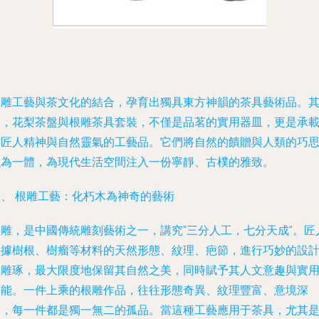
根雕工藝與茶文化的結合，孕育出獨具東方神韻的茶具藝術品。
中，花梨茶盤與根雕茶具套裝，不僅是品茗的實用器皿，更是承
著匠人精神與自然靈氣的工藝品。它們將自然的饋贈與人類的巧
融為一體，為現代生活空間注入一份寧靜、古樸的雅致。
一、 根雕工藝：化朽木為神奇的藝術
根雕，是中國傳統雕刻藝術之一，講究“三分人工，七分天成”。匠
依據樹根、樹瘤等材料的天然形態、紋理、疤節，進行巧妙的設
與雕琢，最大限度地保留其自然之美，同時賦予其人文意趣與實
功能。一件上乘的根雕作品，往往形態奇異、紋理豐富、意境深
遠，每一件都是獨一無二的孤品。當這種工藝應用于茶具，尤其