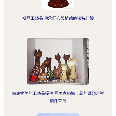
禮品工藝品 傳承匠心與情感的獨特紐帶
價廉物美的工藝品擺件 居美家飾城，您的鐵嶺吉祥
擺件首選