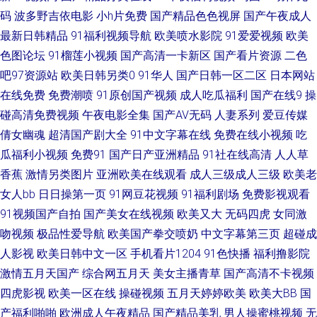
图区亚洲欧美日韩 色悠悠网址 91豆花视频社区 伊人性爱大香蕉 影音先锋岛
码
波多野吉依电影
小h片免费
国产精品色色视屏
国产午夜成人
最新日韩精品
91福利视频导航
欧美喷水影院
91爱爱视频
欧美
国伦理 av高潮喷水一区二 男人天堂AA 香蕉伊在 91小视频最新网址 九一色
色图论坛
91榴莲小视频
国产高清一卡新区
国产看片资源
二色
站 亚洲人妻网页 91青青草超碰 豆花在线观看官网 日韩中文字幕有码 91老熟
吧97资源站
欧美日韩另类0
91华人
国产日韩一区二区
日本网站
在线免费
免费潮喷
91原创国产视频
成人吃瓜福利
国产在线9
操
女 豆花网站免费 免费91 性爱影音 91茄子有限公司 国产福利手机在线 青娱
碰高清免费视频
午夜电影全集
国产AV无码
人妻系列
爱豆传媒
倩女幽魂
超清国产剧大全
91中文字幕在线
免费在线小视频
吃
乐青青草日韩 在线国内精品 wwwcom 玖玖视频黄色 亚洲黄色hfh 91丝袜在
瓜福利小视频
免费91
国产日产亚洲精品
91社在线高清
人人草
香蕉
激情另类图片
亚洲欧美在线观看
成人三级成人三级
欧美老
线观看 国产精品乱轮一区二区 91资源在线观看 蜜桃成人免费网站 亚洲福利
女人bb
日日操第一页
91网豆花视频
91福利剧场
免费影视观看
91视频国产自拍
国产美女在线视频
欧美又大
无码四虎
女同激
一起区二区 www欧美色图com 美日欧韩一二三 影视先锋免费看A片 97资源
吻视频
极品性爱导航
欧美国产拳交喷奶
中文字幕第三页
超碰成
人妻在线视频 久久成人网址 香蕉色色在线 91色色导航 国产91尤物视频网址
人影视
欧美日韩中文一区
手机看片1204
91色快播
福利撸影院
激情五月天国产
综合网五月天
美女主播青草
国产高清不卡视频
色欲久久15 91九色熟女露脸 国产精品5页 91艳情 麻豆先锋影视 日本不卡高
四虎影视
欧美一区在线
操碰视频
五月天婷婷欧美
欧美大BB
国
产福利啪啪
欧洲成人午夜精品
国产精品美乳
男人操蜜桃视频
无