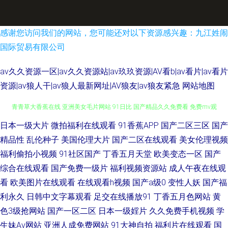
感谢您访问我们的网站，您可能还对以下资源感兴趣：九江姓闹
国际贸易有限公司
av久久资源一区|av久久资源站|av玖玖资源|AV看b|av看片|av看片
资源|av狼人干|av狼人最新网址|AV狼友|av狼友紧急
网站地图
操少妇内射 国产成人欧美首页 91视频最新网址 东方av亚洲 九九精品一级片
日本一级大片
微拍福利在线观看
91香蕉APP
国产二区三区
国产
精品性
乱伦种子
美国伦理大片
国产二区在线观看
美女伦理视频
青青草大香蕉在线 亚洲美女毛片网站 91日比 国产精品久久免费看 免费mv观
福利偷拍小视频
91社区国产
丁香五月天堂
欧美变态一区
国产
综合在线观看
国产免费一级片
福利视频资源站
成人午夜在线观
看入口 四虎精品免费在线观看 91看片app 不卡av大全在线看 久久精品久久
看
欧美图片在线观看
在线观看h视频
国产a级0
变性人妖
国产福
利永久
日韩中文字幕观看
足交在线播放91
丁香五月色网站
黄
香蕉 三级AVV 91白虎丝袜萝莉 91制作视频在线 丰满熟女一区二区三 女同
色3级抢网站
国产一区二区
日本一级婬片
久久免费手机视频
学
生妹Av网站
亚洲人成免费网站
91大神自拍
福利片在线观看
国
15p 青青草视频香蕉视频污 91精品变态直播 www我色色 91小巨 超碰自拍