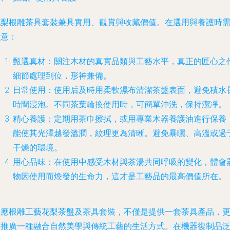
花梨根雕茶具套裝兼具實用、觀賞與收藏價值。在選用與養護時
注意：
甄選真材
：關注木材的真實品類與工藝水平，真正的匠心之
細節處理到位，形神兼備。
日常使用
：使用后及時用柔軟濕布清潔茶盤表面，避免積水
時間浸泡。不同茶葉輪換使用時，可簡單沖洗，保持潔凈。
精心養護
：定期用茶巾擦拭，或用專業木器養護油進行保養
能使其光澤越發溫潤，紋理更為清晰。避免暴曬、高溫或過
干燥的環境。
用心品味
：在使用中感受木材與茶湯共同呼吸的變化，體會
物因使用而煥發的生命力，這才是工藝品的最高價值所在。
供應根雕工藝花梨茶盤及茶具套裝，不僅是提供一套茶具產品，
是推廣一種融合自然美學與傳統工藝的生活方式。在機器復制品