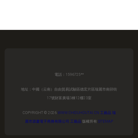
電話：1596725**
地址：中國（云南）自由貿易試驗區德宏片區瑞麗市南卯街
17號財富廣場3棟12樓23室
COPYRIGHT © 2026
WWW.CHIDUHOUTAI.CN
工藝品
瑞
麗市源慶電子商務有限公司
工藝品
版權所有
SITEMAP