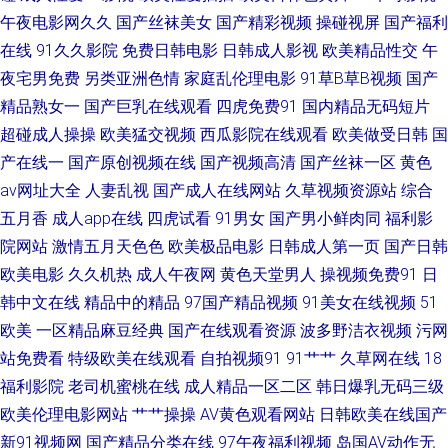
午夜电影网久久
国产丝袜美女
国产精彩视频
操碰视屏
国产福利
在线
91久久影院
免费日韩电影
日韩成人影视
欧美精品性交
午
久 91美女足交麻豆 成人午夜精品福利 老女人综合网 色宅午夜 91内射社频
夜宅男免费
另类亚洲色情
家庭乱伦理电影
91草B草B视频
国产
久久国产精品视频网 91啦在线观看论坛 成人亚洲欧美网 欧美人妻色图 亚洲
精品熟女一
国产巨乳在线观看
四虎免费91
国内精品无码短片
超碰成人操操
欧美猛交视频
西瓜影院在线观看
欧美做受日韩
国
最大成人小说网 91社视频观看亚洲 丁香五月影院AV 欧美两性性交 亚洲人妻
产在线一
国产原创视频在线
国产视频高清
国产丝袜一区
黄色
av网址大全
人妻乱视
国产成人在线网站
久草视频资源站
综合
中出 91色小孩导航 豆花51 免费的伪娘看片网址 尤物视频91 传媒在线看 密
五月香
成人app在线
四虎试看
91男女
国产男小鲜肉同
福利影
院网站
激情五月天色色
欧美极品电影
日韩成人第一页
国产日韩
挑伊人AV 午夜男女 91看片操 国产AV高跟丝袜 日韩网址福利导航 91n网站免
欧美电影
久久机热
成人午夜网
黄色天堂男人
操视频免费91
日
费进入社 97亚洲婷婷影院 美欧国伦理片14 先锋影音资源AV站 91另类稀缺
韩中文在线
精品中的精品
97国产精品视频
91美女在线视频
51
欧美
一区精品麻豆经典
国产在线观看资源
波多野洁衣视频
污网
国产真实 吃瓜福利导航 狼人五月天综合影院 五月丁香网站 91黑料黑丝 国产
站免费看
特级欧美在线观看
自拍视频91
91艹艹
久草网在线
18
福利影院
老司机蜜桃在线
成人精品一区二区
韩日爆乳无码三级
超碰九色福利在线 青青草好屌色 影音先锋妊妇系列 91吴梦梦台湾无码 激情
欧美伦理电影网站
艹艹操操
AV黄色观看网站
日韩欧美在线国产
新91视频网
国产精品分类在线
97午夜福利视频
岛国AV动作无