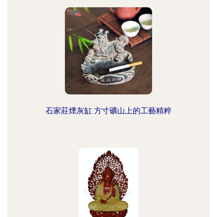
石家莊煙灰缸 方寸礦山上的工藝精粹